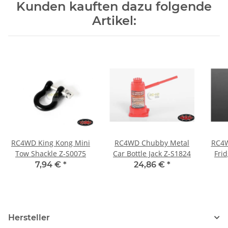
Kunden kauften dazu folgende
Artikel:
RC4WD King Kong Mini
RC4WD Chubby Metal
RC4W
Tow Shackle Z-S0075
Car Bottle Jack Z-S1824
Fri
7,94 €
*
24,86 €
*
Hersteller