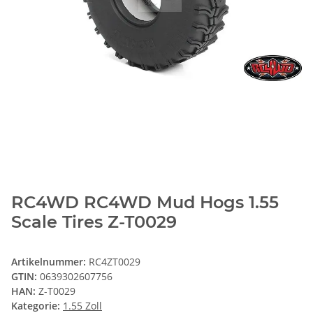
RC4WD RC4WD Mud Hogs 1.55
Scale Tires Z-T0029
Artikelnummer:
RC4ZT0029
GTIN:
0639302607756
HAN:
Z-T0029
Kategorie:
1.55 Zoll