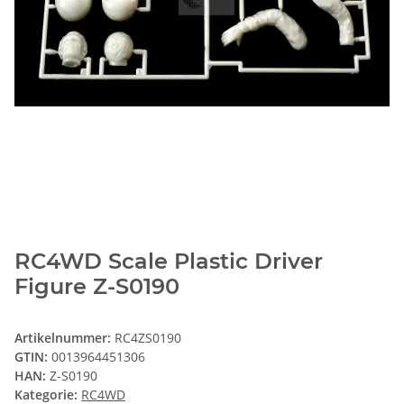
RC4WD Scale Plastic Driver
Figure Z-S0190
Artikelnummer:
RC4ZS0190
GTIN:
0013964451306
HAN:
Z-S0190
Kategorie:
RC4WD