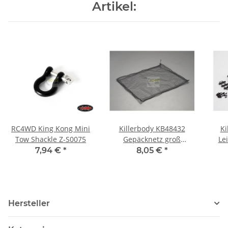
Artikel:
RC4WD King Kong Mini
Killerbody KB48432
Ki
Tow Shackle Z-S0075
Gepäcknetz groß
Le
330x250mm
7,94 €
*
8,05 €
*
Hersteller