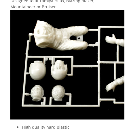
Designed to fit Tamiya Hilux, Blazing Blazer,
Mountaineer or Bruiser.
High quality hard plastic