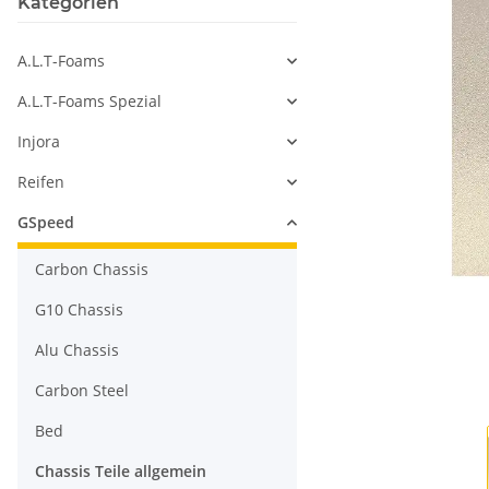
Kategorien
A.L.T-Foams
A.L.T-Foams Spezial
Injora
Reifen
GSpeed
Carbon Chassis
G10 Chassis
Alu Chassis
Carbon Steel
Bed
Chassis Teile allgemein