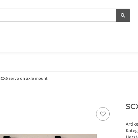
SCX6 servo on axle mount
SC
Artik
Kateg
Herste