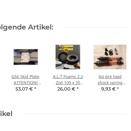
lgende Artikel:
GS6 Skid Plate,
A.L.T Foams 2.2
No pre load
ATTENTION!
Zoll 109 x 35
shock spring
READ
mm Ghost (2
cups Black
53,07 €
*
26,00 €
*
9,93 €
*
DESCRIPTION!
Stück)
ikel