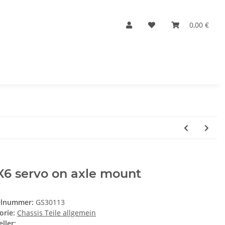
0,00 €
X6 servo on axle mount
elnummer:
GS30113
orie:
Chassis Teile allgemein
ller: