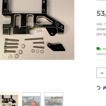
53
inkl. 
Unver
(Sie 
m
Lieferz
Loading.