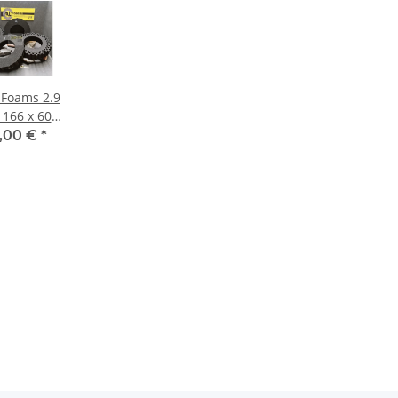
 Foams 2.9
l 166 x 60
(2 Stück)
,00 €
*