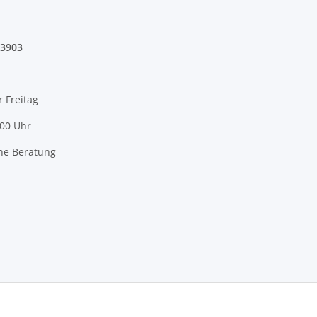
03903
r Freitag
:00 Uhr
he Beratung