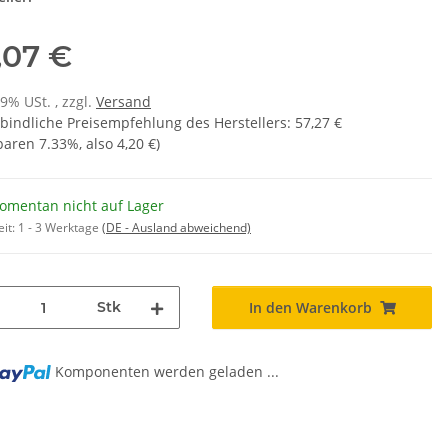
,07 €
19% USt. , zzgl.
Versand
bindliche Preisempfehlung des Herstellers
:
57,27 €
sparen
7.33%
, also
4,20 €
)
omentan nicht auf Lager
eit:
1 - 3 Werktage
(DE - Ausland abweichend)
Stk
In den Warenkorb
Komponenten werden geladen ...
..