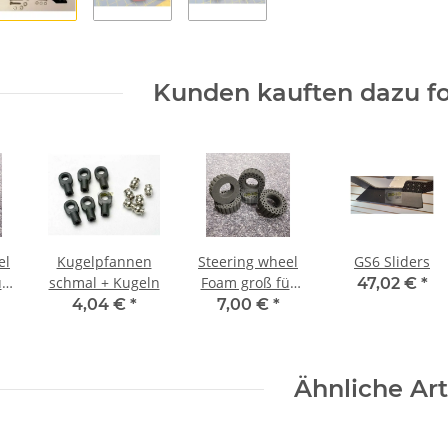
Kunden kauften dazu fo
el
Kugelpfannen
Steering wheel
GS6 Sliders
ür
schmal + Kugeln
Foam groß für
47,02 €
*
5
Traxxas Funken
4,04 €
*
7,00 €
*
Ähnliche Art