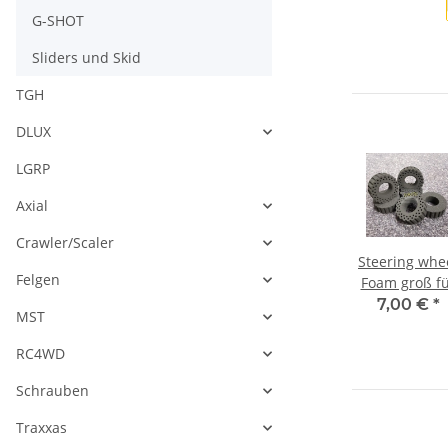
G-SHOT
Sliders und Skid
TGH
DLUX
LGRP
Axial
Crawler/Scaler
s 2.2
No pre load
GSPEED GS6
Steering whe
Felgen
 35
shock spring
carbon fiber
Foam groß f
 (2
cups Black
chassis rails
Spektrum DX
€
*
9,93 €
*
140,87 €
*
7,00 €
*
MST
(rails only)
Rugged
ATTENTION!
RC4WD
READ
DESCRIPTION!
Schrauben
Traxxas