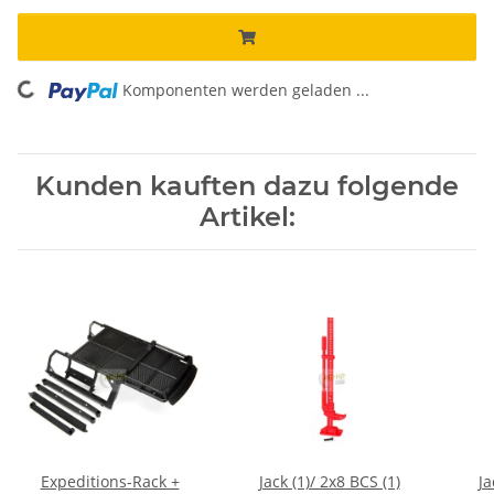
Komponenten werden geladen ...
Loading...
Kunden kauften dazu folgende
Artikel:
Expeditions-Rack +
Jack (1)/ 2x8 BCS (1)
Ja