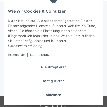
Wie wir Cookies & Co nutzen
Informationen
Durch Klicken auf „Alle akzeptieren“ gestatten Sie den
Einsatz folgender Dienste auf unserer Website: YouTube,
Vimeo. Sie können die Einstellung jederzeit ändern
036204. 803903
(Fingerabdruck-Icon links unten). Weitere Details finden
Achtung!!!
Sie unter
Konfigurieren
und in unserer
Datenschutzerklärung
.
Derzeit nur Freitag
Impressum
|
Datenschutz
16:00 – 19:00 Uhr
Telefonische Beratung
Alle akzeptieren
Konfigurieren
Vertrag widerrufen
* Alle Preise inkl. gesetzlicher USt., zzgl.
Versand
Ablehnen
© RC-High Performance
Irrtümer und Änderungen vorbehalten
Powered by
JTL-Shop