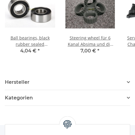
Ball bearings, black
Steering wheel für 6
Ser
rubber sealed
Kanal Absima und die
Cha
(6x13x5mm) (2)
Flysky GT3C klein
4,04 €
*
7,00 €
*
Hersteller
Kategorien