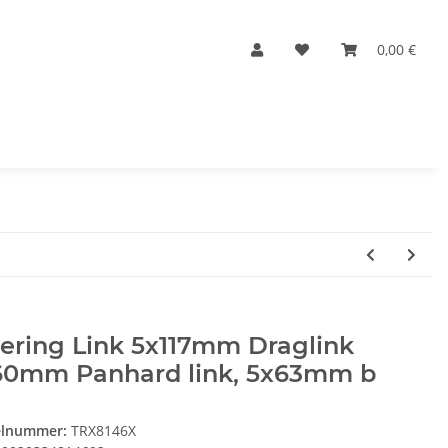
0,00 €
ering Link 5x117mm Draglink
60mm Panhard link, 5x63mm b
elnummer:
TRX8146X