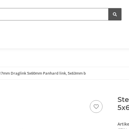
x117mm Draglink 5x60mm Panhard link, 5x63mm b
Ste
5x
Artik