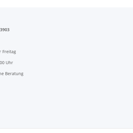
03903
r Freitag
:00 Uhr
he Beratung