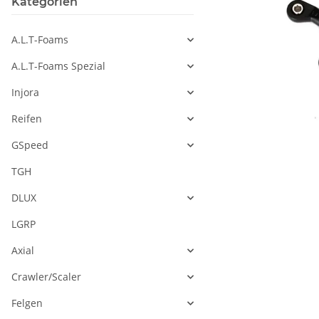
Kategorien
A.L.T-Foams
A.L.T-Foams Spezial
Injora
Reifen
GSpeed
TGH
DLUX
LGRP
Axial
Crawler/Scaler
Felgen