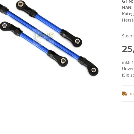
GTIN:
HAN:
Kateg
Herste
Steer
25
inkl. 
Unver
(Sie 
m