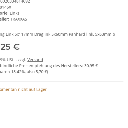
0020334814692
8146X
orie:
Links
ller:
TRAXXAS
ing Link 5x117mm Draglink 5x60mm Panhard link, 5x63mm b
,25 €
19% USt. , zzgl.
Versand
bindliche Preisempfehlung des Herstellers
:
30,95 €
sparen
18.42%
, also
5,70 €
)
omentan nicht auf Lager