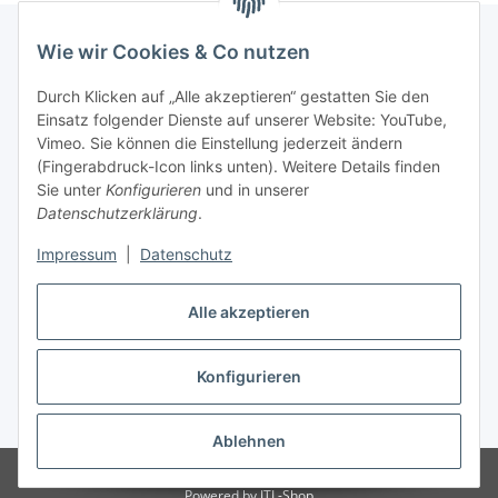
Wie wir Cookies & Co nutzen
Informationen
Durch Klicken auf „Alle akzeptieren“ gestatten Sie den
Einsatz folgender Dienste auf unserer Website: YouTube,
Vimeo. Sie können die Einstellung jederzeit ändern
036204. 803903
(Fingerabdruck-Icon links unten). Weitere Details finden
Achtung!!!
Sie unter
Konfigurieren
und in unserer
Datenschutzerklärung
.
Derzeit nur Freitag
Impressum
|
Datenschutz
16:00 – 19:00 Uhr
Telefonische Beratung
Alle akzeptieren
Konfigurieren
Vertrag widerrufen
* Alle Preise inkl. gesetzlicher USt., zzgl.
Versand
Ablehnen
© RC-High Performance
Irrtümer und Änderungen vorbehalten
Powered by
JTL-Shop