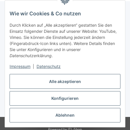
Wie wir Cookies & Co nutzen
Informationen
Durch Klicken auf „Alle akzeptieren“ gestatten Sie den
Einsatz folgender Dienste auf unserer Website: YouTube,
Vimeo. Sie können die Einstellung jederzeit ändern
036204. 803903
(Fingerabdruck-Icon links unten). Weitere Details finden
Achtung!!!
Sie unter
Konfigurieren
und in unserer
Datenschutzerklärung
.
Derzeit nur Freitag
Impressum
|
Datenschutz
16:00 – 19:00 Uhr
Telefonische Beratung
Alle akzeptieren
Konfigurieren
Vertrag widerrufen
* Alle Preise inkl. gesetzlicher USt., zzgl.
Versand
Ablehnen
© RC-High Performance
Irrtümer und Änderungen vorbehalten
Powered by
JTL-Shop