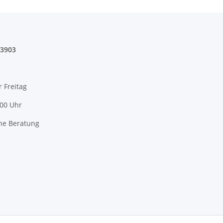
03903
r Freitag
:00 Uhr
he Beratung