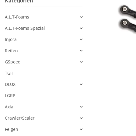
Kategorien
A.L.T-Foams
A.L.T-Foams Spezial
Injora
Reifen
GSpeed
TGH
DLUX
LGRP
Axial
Crawler/Scaler
Felgen