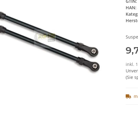
GTIN:
HAN:
Kateg
Herste
Suspe
9,
inkl. 
Unver
(Sie 
m