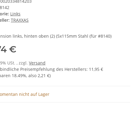
0020334814203
8142
orie:
Links
ller:
TRAXXAS
nsion links, hinten oben (2) (5x115mm Stahl (für #8140)
74 €
19% USt. , zzgl.
Versand
bindliche Preisempfehlung des Herstellers
:
11,95 €
sparen
18.49%
, also
2,21 €
)
omentan nicht auf Lager