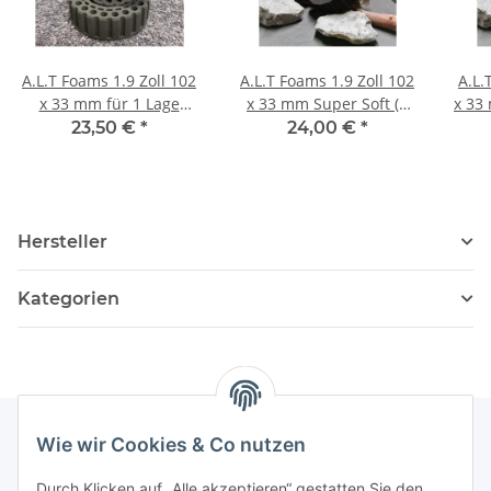
A.L.T Foams 1.9 Zoll 102
A.L.T Foams 1.9 Zoll 102
A.L.
x 33 mm für 1 Lage
x 33 mm Super Soft (2
x 33
Gewicht (2 Stück)
Stück)
Lag
23,50 €
*
24,00 €
*
Hersteller
Kategorien
Wie wir Cookies & Co nutzen
Informationen
Durch Klicken auf „Alle akzeptieren“ gestatten Sie den