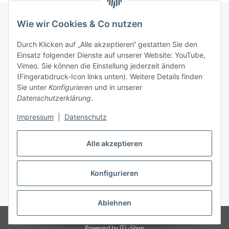
Wie wir Cookies & Co nutzen
Informationen
Durch Klicken auf „Alle akzeptieren“ gestatten Sie den
Einsatz folgender Dienste auf unserer Website: YouTube,
Vimeo. Sie können die Einstellung jederzeit ändern
036204. 803903
(Fingerabdruck-Icon links unten). Weitere Details finden
Achtung!!!
Sie unter
Konfigurieren
und in unserer
Datenschutzerklärung
.
Derzeit nur Freitag
Impressum
|
Datenschutz
16:00 – 19:00 Uhr
Telefonische Beratung
Alle akzeptieren
Konfigurieren
Vertrag widerrufen
* Alle Preise inkl. gesetzlicher USt., zzgl.
Versand
Ablehnen
© RC-High Performance
Irrtümer und Änderungen vorbehalten
Powered by
JTL-Shop