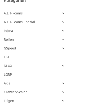
Kategorien
A.L.T-Foams
A.L.T-Foams Spezial
Injora
Reifen
GSpeed
TGH
DLUX
LGRP
Axial
Crawler/Scaler
Felgen