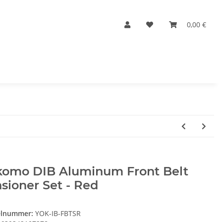
0,00 €
komo DIB Aluminum Front Belt
sioner Set - Red
elnummer:
YOK-IB-FBTSR