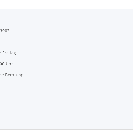
03903
r Freitag
:00 Uhr
he Beratung