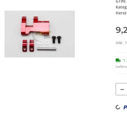
GTIN:
Kateg
Herste
9,
inkl. 
1 
Lieferz
Loading...