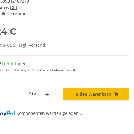
639342107278
orie:
DIB
ller:
Yokomo
24 €
19% USt. , zzgl.
Versand
Stk Auf Lager
eit:
1 - 3 Werktage
(DE - Ausland abweichend)
Stk
In den Warenkorb
Komponenten werden geladen ...