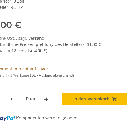
orie:
1.9 Zoll
ller:
RC-HP
,00 €
19% USt. , zzgl.
Versand
bindliche Preisempfehlung des Herstellers
:
31,00 €
sparen
12.9%
, also
4,00 €
)
omentan nicht auf Lager
eit:
1 - 3 Werktage
(DE - Ausland abweichend)
Paar
In den Warenkorb
Komponenten werden geladen ...