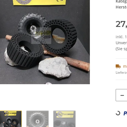
Kateg
Herste
27
inkl. 
Unver
(Sie 
m
Lieferz
Loading...