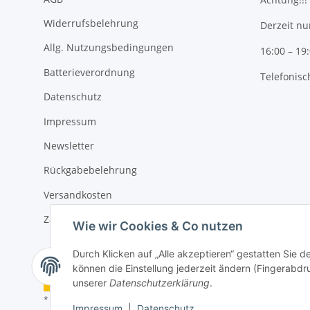
Widerrufsbelehrung
Derzeit nu
Allg. Nutzungsbedingungen
16:00 – 19
Batterieverordnung
Telefonisc
Datenschutz
Impressum
Newsletter
Rückgabebelehrung
Versandkosten
Zahlungsmöglichkeiten
Wie wir Cookies & Co nutzen
Durch Klicken auf „Alle akzeptieren“ gestatten Sie d
können die Einstellung jederzeit ändern (Fingerabdru
Vertrag widerrufen
unserer
Datenschutzerklärung
.
* Alle Preise inkl. gesetzlicher USt., zzgl.
Versand
Impressum
|
Datenschutz