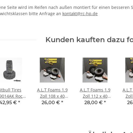
ne Seite wird im Reifen nach außen montiert für einen besseren Sei
wichtsklassen bitte Anfrage an
kontakt@rc-hp.de
Kunden kauften dazu fo
itbull Tires
A.L.T Foams 1.9
A.L.T Foams 1.9
A.L.T
9014AK Rock
Zoll 108 x 40
Zoll 112 x 40
Zol
ast XOR 1.9
mm Soft (2
mm Ghost (2
mm f
42,95 €
*
26,00 €
*
28,00 €
*
26
eifen Alien
Stück)
Stück)
Ge
mpound mit
nlagen (2 Stk