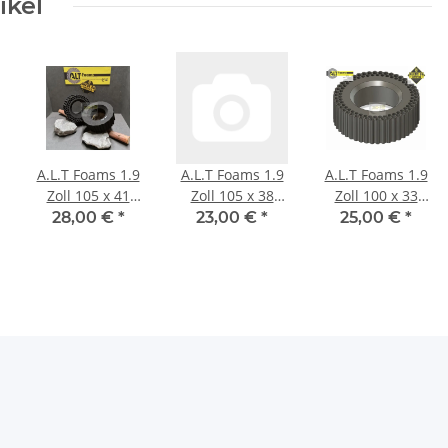
ikel
A.L.T Foams 1.9
A.L.T Foams 1.9
A.L.T Foams 1.9
Zoll 105 x 41
Zoll 105 x 38
Zoll 100 x 33
mm Ghost (2
mm Ultra Super
mm Ultra Super
28,00 €
*
23,00 €
*
25,00 €
*
Stück)
Soft (2 Stück)
Soft (2 Stück)