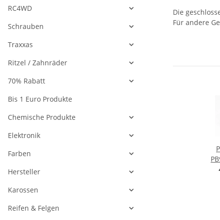
RC4WD
Die geschlosse
Für andere Ge
Schrauben
Traxxas
Ritzel / Zahnräder
70% Rabatt
Bis 1 Euro Produkte
Chemische Produkte
Elektronik
P
Farben
PB
Be
Hersteller
R
Karossen
Ko
Ei
Reifen & Felgen