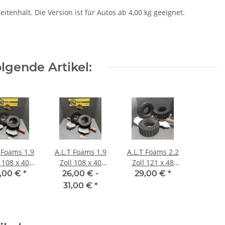
tenhalt. Die Version ist für Autos ab 4,00 kg geeignet.
lgende Artikel:
 Foams 1.9
A.L.T Foams 1.9
A.L.T Foams 2.2
l 108 x 40
Zoll 108 x 40
Zoll 121 x 48
ür 1 Lage
mm Super Soft
mm (2 Stück)
,00 €
*
26,00 € -
29,00 €
*
wicht (2
(2 Stück)
31,00 €
*
Stück)