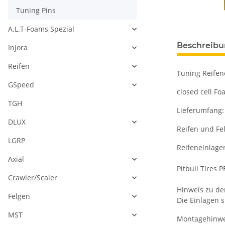
Tuning Pins
A.L.T-Foams Spezial
Beschreib
Injora
Reifen
Tuning Reifen
GSpeed
closed cell Fo
TGH
Lieferumfang: 
DLUX
Reifen und Fel
LGRP
Reifeneinlagen
Axial
Pitbull Tires
Crawler/Scaler
Hinweis zu de
Felgen
Die Einlagen 
MST
Montagehinwe