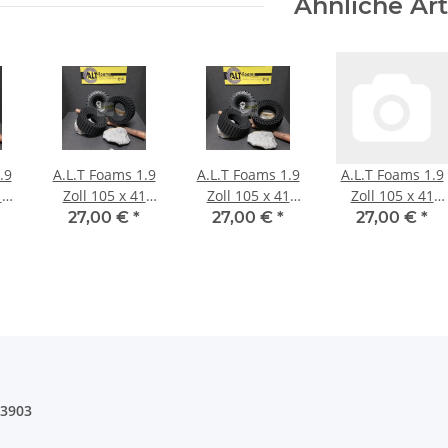
Ähnliche Art
.9
A.L.T Foams 1.9
A.L.T Foams 1.9
A.L.T Foams 1.9
1
Zoll 105 x 41
Zoll 105 x 41
Zoll 105 x 41
ge
mm Soft (2
mm Soft für 1
mm Super Soft
27,00 €
*
27,00 €
*
27,00 €
*
Stück)
Lage Gewicht (2
(2 Stück)
Stück)
03903