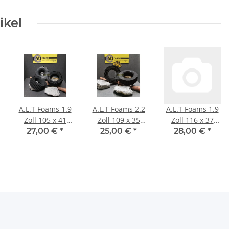
ikel
A.L.T Foams 1.9
A.L.T Foams 2.2
A.L.T Foams 1.9
Zoll 105 x 41
Zoll 109 x 35
Zoll 116 x 37
mm Soft für 1
mm Ultra Super
mm Ultra Super
27,00 €
*
25,00 €
*
28,00 €
*
Lage Gewicht (2
Soft (2 Stück)
Soft für 1 Lage
Stück)
Gewicht (2
Stück)