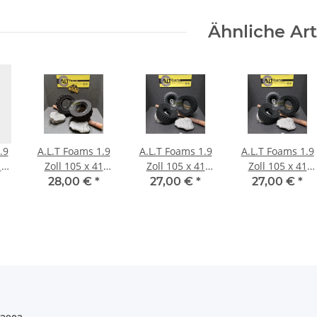
Stück)
Ähnliche Art
.9
A.L.T Foams 1.9
A.L.T Foams 1.9
A.L.T Foams 1.9
1
Zoll 105 x 41
Zoll 105 x 41
Zoll 105 x 41
ft
mm Ghost (2
mm (2 Stück)
mm Soft (2
28,00 €
*
27,00 €
*
27,00 €
*
Stück)
Stück)