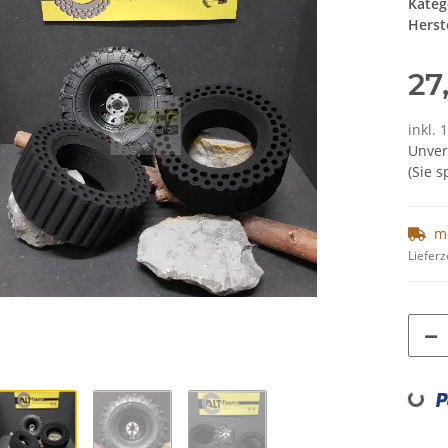
Kateg
Herste
27
inkl. 
Unver
(Sie 
m
Lieferz
Loading...