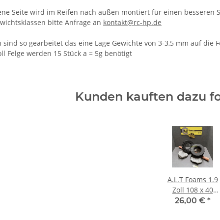
ne Seite wird im Reifen nach außen montiert für einen besseren Sei
wichtsklassen bitte Anfrage an
kontakt@rc-hp.de
n sind so gearbeitet das eine Lage Gewichte von 3-3,5 mm auf die 
oll Felge werden 15 Stück a = 5g benötigt
Kunden kauften dazu fo
A.L.T Foams 1.9
Zoll 108 x 40
mm für 1 Lage
26,00 €
*
Gewicht (2