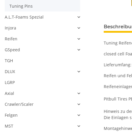
Tuning Pins
A.L.T-Foams Spezial
Beschreib
Injora
Reifen
Tuning Reifen
GSpeed
closed cell Fo
TGH
Lieferumfang: 
DLUX
Reifen und Fel
LGRP
Reifeneinlagen
Axial
Pitbull Tires
Crawler/Scaler
Hinweis zu de
Felgen
Die Einlagen 
MST
Montagehinwe