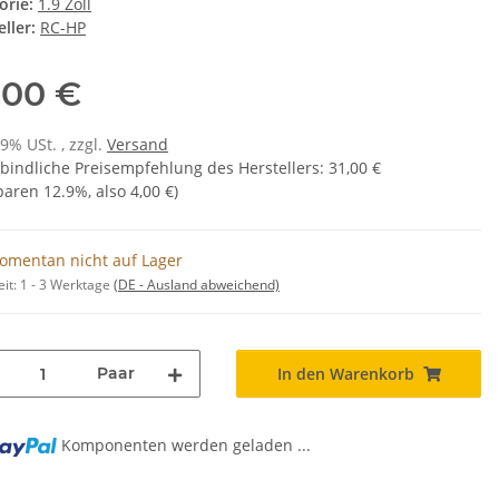
orie:
1.9 Zoll
ller:
RC-HP
,00 €
19% USt. , zzgl.
Versand
bindliche Preisempfehlung des Herstellers
:
31,00 €
sparen
12.9%
, also
4,00 €
)
omentan nicht auf Lager
eit:
1 - 3 Werktage
(DE - Ausland abweichend)
Paar
In den Warenkorb
Komponenten werden geladen ...