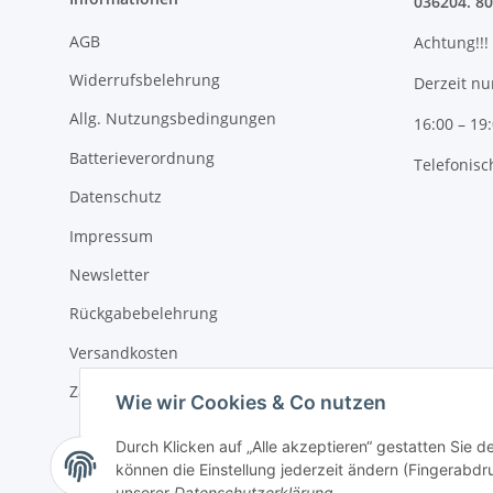
036204. 8
AGB
Achtung!!!
Widerrufsbelehrung
Derzeit nu
Allg. Nutzungsbedingungen
16:00 – 19
Batterieverordnung
Telefonisc
Datenschutz
Impressum
Newsletter
Rückgabebelehrung
Versandkosten
Zahlungsmöglichkeiten
Wie wir Cookies & Co nutzen
Durch Klicken auf „Alle akzeptieren“ gestatten Sie d
können die Einstellung jederzeit ändern (Fingerabdru
Vertrag widerrufen
unserer
Datenschutzerklärung
.