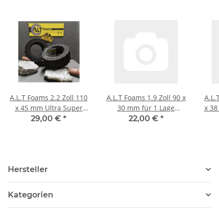
A.L.T Foams 2.2 Zoll 110
A.L.T Foams 1.9 Zoll 90 x
A.L.
x 45 mm Ultra Super
30 mm für 1 Lage
x 38
Soft (2 Stück)
Gewicht (2 Stück)
29,00 €
*
22,00 €
*
Hersteller
Kategorien