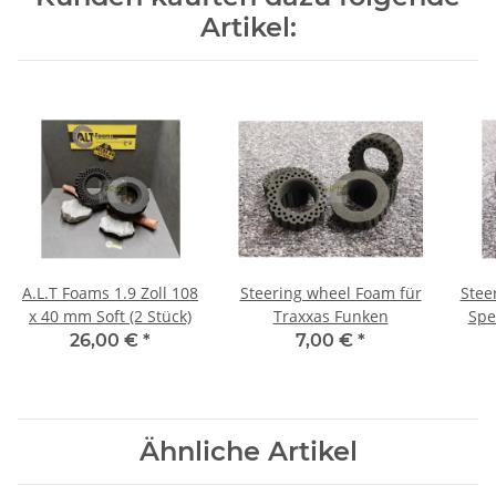
Artikel:
A.L.T Foams 1.9 Zoll 108
Steering wheel Foam für
Stee
x 40 mm Soft (2 Stück)
Traxxas Funken
Spe
26,00 €
*
7,00 €
*
Ähnliche Artikel