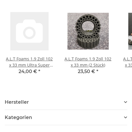
A.L.T Foams 1.9 Zoll 102
A.L.T Foams 1.9 Zoll 102
A.L.
x 33 mm Ultra Super
x 33 mm (2 Stück)
x 3
Soft (2 Stück)
24,00 €
*
23,50 €
*
Hersteller
Kategorien