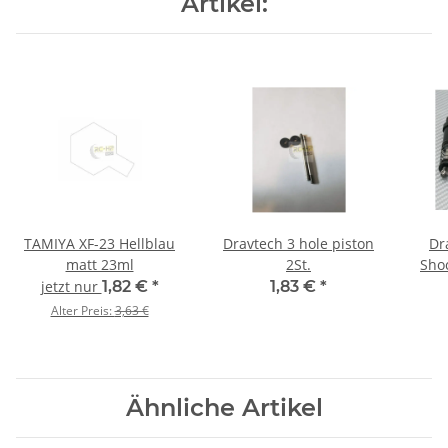
Artikel:
TAMIYA XF-23 Hellblau
Dravtech 3 hole piston
Dr
matt 23ml
2St.
Sho
jetzt nur
1,82 €
*
1,83 €
*
Alter Preis:
3,63 €
Ähnliche Artikel