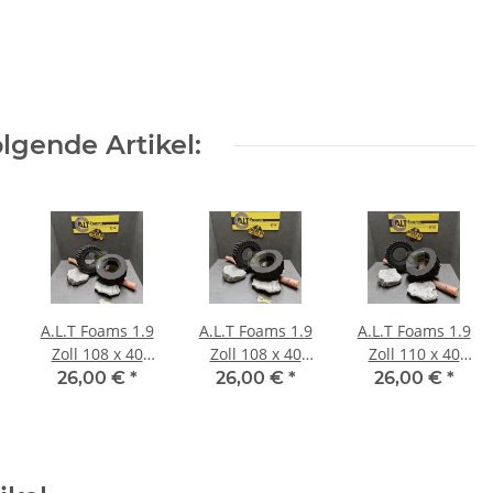
lgende Artikel:
A.L.T Foams 1.9
A.L.T Foams 1.9
A.L.T Foams 1.9
Zoll 108 x 40
Zoll 108 x 40
Zoll 110 x 40
mm Ultra Super
mm (2 Stück)
mm Super Soft
26,00 €
*
26,00 €
*
26,00 €
*
Soft (2 Stück)
für 1 Lage
Gewicht (2
Stück)