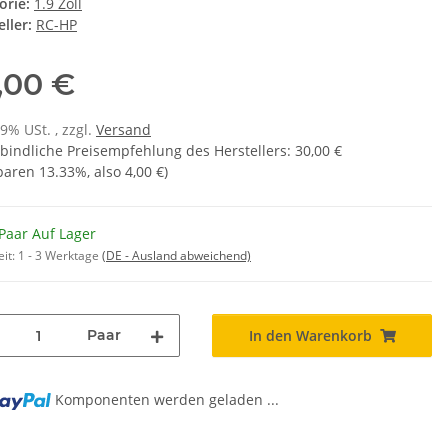
orie:
1.9 Zoll
ller:
RC-HP
,00 €
19% USt. , zzgl.
Versand
bindliche Preisempfehlung des Herstellers
:
30,00 €
sparen
13.33%
, also
4,00 €
)
Paar Auf Lager
eit:
1 - 3 Werktage
(DE - Ausland abweichend)
Paar
In den Warenkorb
Komponenten werden geladen ...