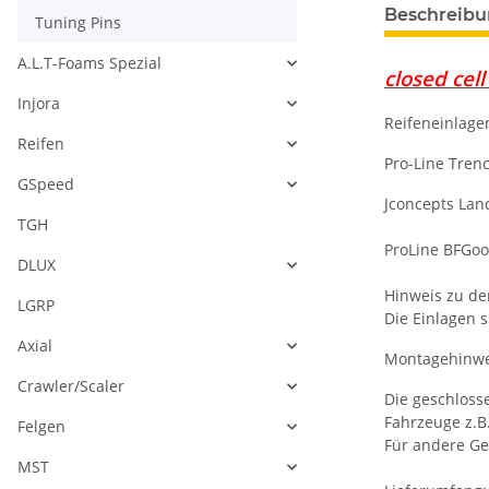
Beschreib
Tuning Pins
A.L.T-Foams Spezial
closed cel
Injora
Reifeneinlagen
Reifen
Pro-Line Tren
GSpeed
Jconcepts La
TGH
ProLine BFGoo
DLUX
Hinweis zu de
LGRP
Die Einlagen 
Axial
Montagehinwe
Crawler/Scaler
Die geschlosse
Fahrzeuge z.B
Felgen
Für andere Ge
MST