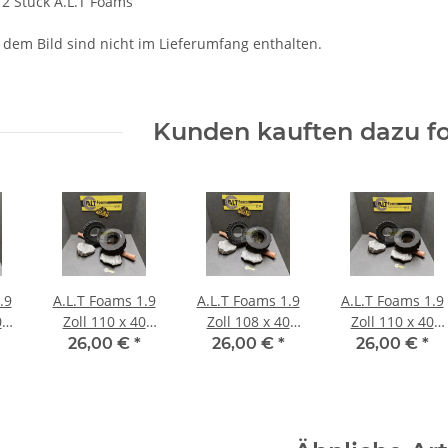
 2 Stück A.L.T Foams
 dem Bild sind nicht im Lieferumfang enthalten.
Kunden kauften dazu fo
.9
A.L.T Foams 1.9
A.L.T Foams 1.9
A.L.T Foams 1.9
0
Zoll 110 x 40
Zoll 108 x 40
Zoll 110 x 40
ft
mm Ultra Super
mm Soft (2
mm Soft (2
26,00 €
*
26,00 €
*
26,00 €
*
Soft (2 Stück)
Stück)
Stück)