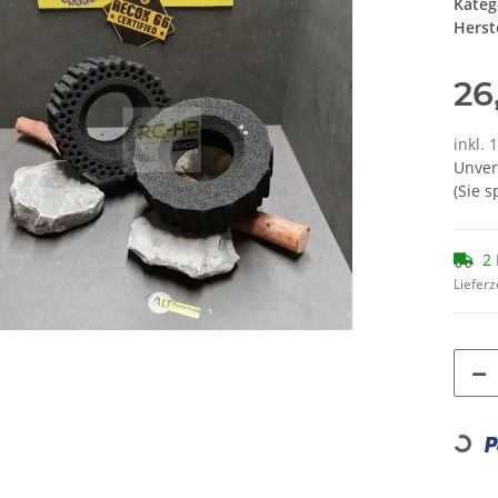
Kateg
Herste
26
inkl. 
Unver
(Sie 
2 
Lieferz
Loading...