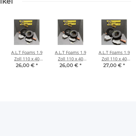
ikel
A.L.T Foams 1.9
A.L.T Foams 1.9
A.L.T Foams 1.9
Zoll 110 x 40
Zoll 110 x 40
Zoll 110 x 40
mm Ultra Super
mm Ultra Super
mm Ghost (2
26,00 €
*
26,00 €
*
27,00 €
*
Soft (2 Stück)
Soft für 1 Lage
Stück)
Gewicht (2
Stück)