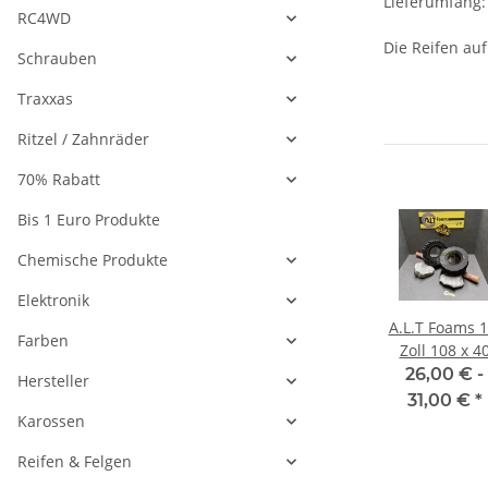
Lieferumfang:
RC4WD
Die Reifen auf
Schrauben
Traxxas
Ritzel / Zahnräder
70% Rabatt
Bis 1 Euro Produkte
Chemische Produkte
Elektronik
e
Pro-Line
Dravtech
A.L.T Foams 1
Farben
r
BFGoodrich
springs Medium
Zoll 108 x 4
nTire
Krawler 1.9 KX
(Red) 2St.
mm Super So
€
*
29,49 €
*
7,26 €
*
26,00 € -
Hersteller
Predator Rock
(2 Stück)
31,00 €
*
Terrain Truck
Karossen
Reife
Reifen & Felgen