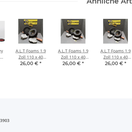
Ähnliche Art
ey
A.L.T Foams 1.9
A.L.T Foams 1.9
A.L.T Foams 1.9
9
Zoll 110 x 40
Zoll 110 x 40
Zoll 110 x 40
6
mm Super Soft
mm Soft (2
mm Soft für 1
26,00 €
*
26,00 €
*
26,00 €
*
-
für 1 Lage
Stück)
Lage Gewicht (2
Gewicht (2
Stück)
Stück)
03903