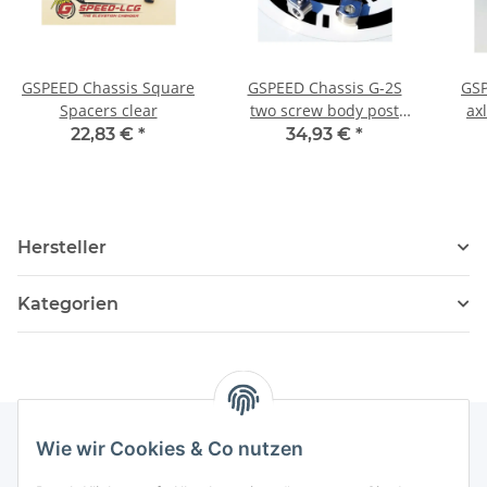
GSPEED Chassis Square
GSPEED Chassis G-2S
GSP
Spacers clear
two screw body post
ax
holders clear
22,83 €
*
34,93 €
*
Hersteller
Kategorien
Wie wir Cookies & Co nutzen
Informationen