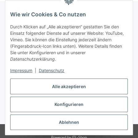
Wie wir Cookies & Co nutzen
Informationen
Durch Klicken auf „Alle akzeptieren“ gestatten Sie den
Einsatz folgender Dienste auf unserer Website: YouTube,
Vimeo. Sie können die Einstellung jederzeit ändern
036204. 803903
(Fingerabdruck-Icon links unten). Weitere Details finden
Achtung!!!
Sie unter
Konfigurieren
und in unserer
Datenschutzerklärung
.
Derzeit nur Freitag
Impressum
|
Datenschutz
16:00 – 19:00 Uhr
Telefonische Beratung
Alle akzeptieren
Konfigurieren
Vertrag widerrufen
* Alle Preise inkl. gesetzlicher USt., zzgl.
Versand
Ablehnen
© RC-High Performance
Irrtümer und Änderungen vorbehalten
Powered by
JTL-Shop