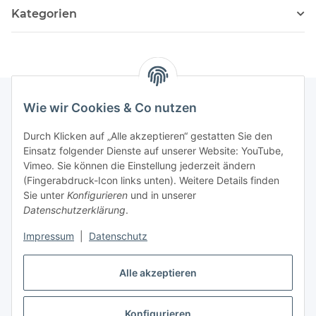
Kategorien
Wie wir Cookies & Co nutzen
Informationen
Durch Klicken auf „Alle akzeptieren“ gestatten Sie den
Einsatz folgender Dienste auf unserer Website: YouTube,
Vimeo. Sie können die Einstellung jederzeit ändern
036204. 803903
(Fingerabdruck-Icon links unten). Weitere Details finden
Achtung!!!
Sie unter
Konfigurieren
und in unserer
Datenschutzerklärung
.
Derzeit nur Freitag
Impressum
|
Datenschutz
16:00 – 19:00 Uhr
Telefonische Beratung
Alle akzeptieren
Konfigurieren