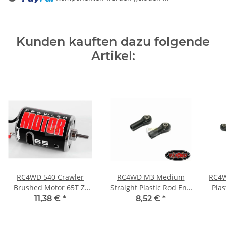
Loading...
Kunden kauften dazu folgende
Artikel:
RC4WD 540 Crawler
RC4WD M3 Medium
RC4W
Brushed Motor 65T Z-
Straight Plastic Rod End
Plas
E0002
(20x) Z-S0399
11,38 €
*
8,52 €
*