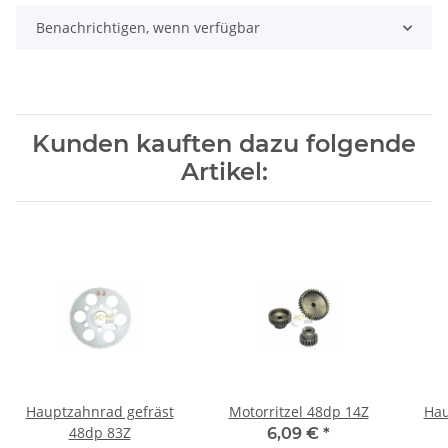
Benachrichtigen, wenn verfügbar
Kunden kauften dazu folgende
Artikel:
Hauptzahnrad gefräst
Motorritzel 48dp 14Z
Hau
48dp 83Z
6,09 €
*