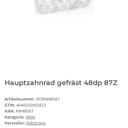
Hauptzahnrad gefräst 48dp 87Z
Artikelnummer:
RORW48S87
GTIN:
4046032002823
HAN:
RW48S87
Kategorie:
48dp
Hersteller:
Robitronic