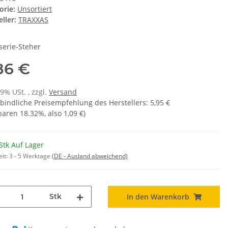
orie:
Unsortiert
ller:
TRAXXAS
serie-Steher
86 €
19% USt. , zzgl.
Versand
bindliche Preisempfehlung des Herstellers
:
5,95 €
sparen
18.32%
, also
1,09 €
)
Stk Auf Lager
eit:
3 - 5 Werktage
(DE - Ausland abweichend)
Stk
In den Warenkorb