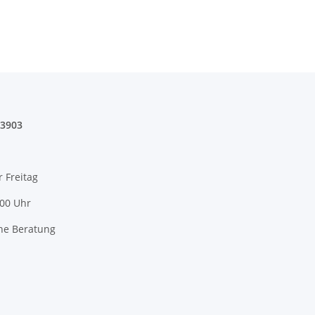
03903
r Freitag
:00 Uhr
he Beratung