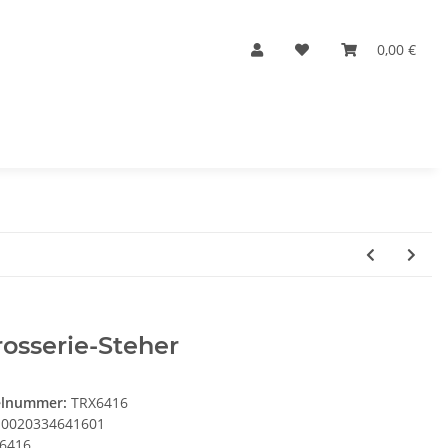
0,00 €
osserie-Steher
elnummer:
TRX6416
0020334641601
6416