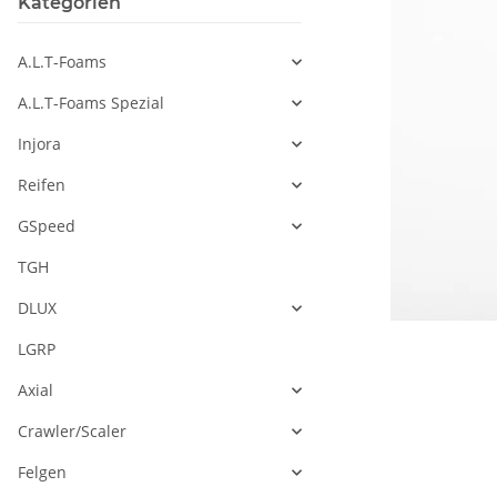
Kategorien
A.L.T-Foams
A.L.T-Foams Spezial
Injora
Reifen
GSpeed
TGH
DLUX
LGRP
Axial
Crawler/Scaler
Felgen