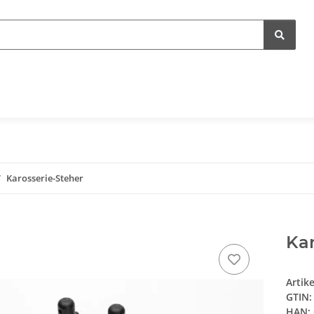
Karosserie-Steher
Kar
Artik
GTIN:
HAN: