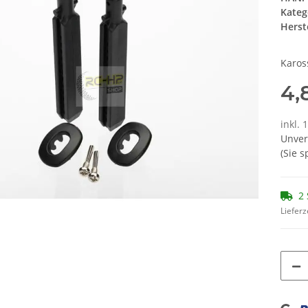
Kateg
Herste
Karos
4,
inkl. 
Unver
(Sie 
2 
Lieferz
Loading...