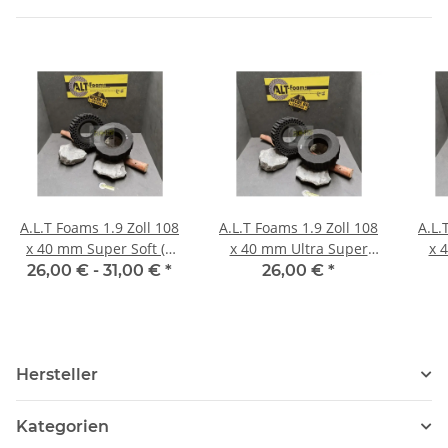
A.L.T Foams 1.9 Zoll 108
A.L.T Foams 1.9 Zoll 108
A.L.
x 40 mm Super Soft (2
x 40 mm Ultra Super
x 
Stück)
Soft (2 Stück)
26,00 € -
31,00 €
*
26,00 €
*
Hersteller
Kategorien