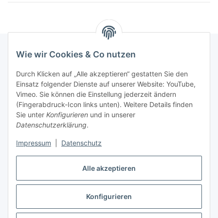
Wie wir Cookies & Co nutzen
Informationen
Durch Klicken auf „Alle akzeptieren“ gestatten Sie den
Einsatz folgender Dienste auf unserer Website: YouTube,
Vimeo. Sie können die Einstellung jederzeit ändern
036204. 803903
(Fingerabdruck-Icon links unten). Weitere Details finden
Achtung!!!
Sie unter
Konfigurieren
und in unserer
Datenschutzerklärung
.
Derzeit nur Freitag
Impressum
|
Datenschutz
16:00 – 19:00 Uhr
Telefonische Beratung
Alle akzeptieren
Konfigurieren
Vertrag widerrufen
* Alle Preise inkl. gesetzlicher USt., zzgl.
Versand