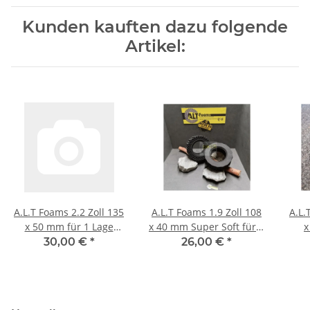
Kunden kauften dazu folgende
Artikel:
A.L.T Foams 2.2 Zoll 135
A.L.T Foams 1.9 Zoll 108
A.L.
x 50 mm für 1 Lage
x 40 mm Super Soft für 1
x
Gewicht (2 Stück)
Lage Gewicht (2 Stück)
30,00 €
*
26,00 €
*