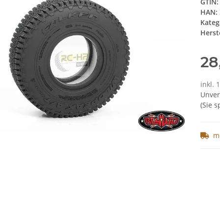
GTIN:
HAN:
Kateg
Herste
28
inkl. 
Unver
(Sie 
m