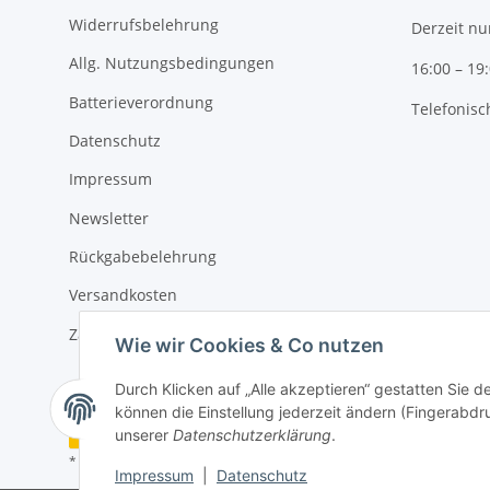
Widerrufsbelehrung
Derzeit nu
Allg. Nutzungsbedingungen
16:00 – 19
Batterieverordnung
Telefonisc
Datenschutz
Impressum
Newsletter
Rückgabebelehrung
Versandkosten
Zahlungsmöglichkeiten
Wie wir Cookies & Co nutzen
Durch Klicken auf „Alle akzeptieren“ gestatten Sie d
können die Einstellung jederzeit ändern (Fingerabdru
Vertrag widerrufen
unserer
Datenschutzerklärung
.
* Alle Preise inkl. gesetzlicher USt., zzgl.
Versand
Impressum
|
Datenschutz