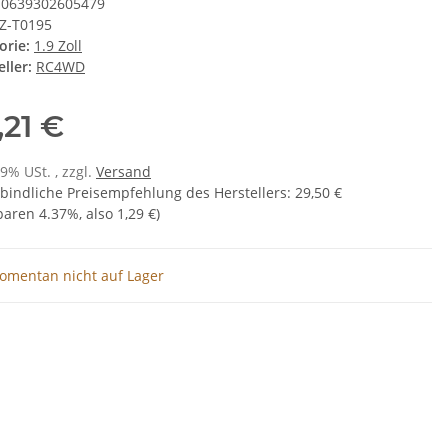
0639302605479
Z-T0195
orie:
1.9 Zoll
ller:
RC4WD
,21 €
19% USt. , zzgl.
Versand
bindliche Preisempfehlung des Herstellers
:
29,50 €
sparen
4.37%
, also
1,29 €
)
omentan nicht auf Lager