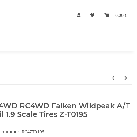
0,00 €
4WD RC4WD Falken Wildpeak A/T
il 1.9 Scale Tires Z-T0195
elnummer:
RC4ZT0195