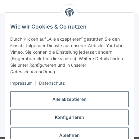
Wie wir Cookies & Co nutzen
Informationen
Durch Klicken auf „Alle akzeptieren“ gestatten Sie den
Einsatz folgender Dienste auf unserer Website: YouTube,
Vimeo. Sie können die Einstellung jederzeit ändern
036204. 803903
(Fingerabdruck-Icon links unten). Weitere Details finden
Achtung!!!
Sie unter
Konfigurieren
und in unserer
Datenschutzerklärung
.
Derzeit nur Freitag
Impressum
|
Datenschutz
16:00 – 19:00 Uhr
Telefonische Beratung
Alle akzeptieren
Konfigurieren
Vertrag widerrufen
* Alle Preise inkl. gesetzlicher USt., zzgl.
Versand
Ablehnen