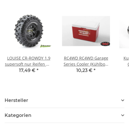
LOUISE CR-ROWDY 1.9
RC4WD RC4WD Garage
Ku
supersoft nur Reifen mit
Series Cooler (Kühlbox)
Einlage L-T3233VI
Z-S1765
17,49 €
*
10,23 €
*
Hersteller
Kategorien