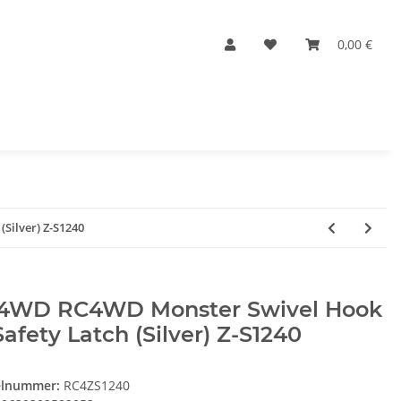
0,00 €
Silver) Z-S1240
4WD RC4WD Monster Swivel Hook
afety Latch (Silver) Z-S1240
elnummer:
RC4ZS1240