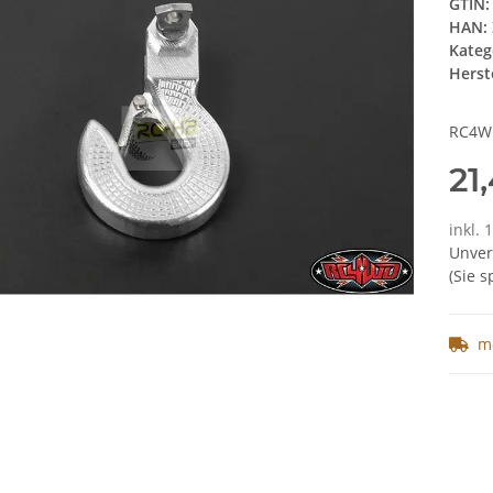
GTIN:
HAN:
Kateg
Herste
RC4WD
21
inkl. 
Unver
(Sie 
m