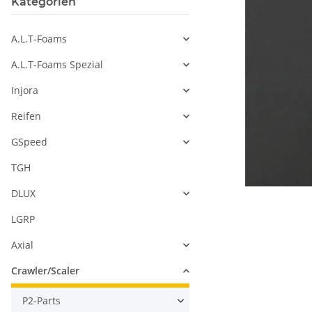
Kategorien
A.L.T-Foams
A.L.T-Foams Spezial
Injora
Reifen
GSpeed
TGH
DLUX
LGRP
Axial
Crawler/Scaler
P2-Parts