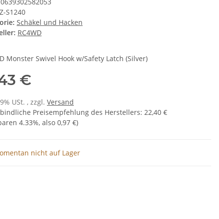
0639302582053
Z-S1240
orie:
Schäkel und Hacken
ller:
RC4WD
 Monster Swivel Hook w/Safety Latch (Silver)
,43 €
19% USt. , zzgl.
Versand
bindliche Preisempfehlung des Herstellers
:
22,40 €
sparen
4.33%
, also
0,97 €
)
omentan nicht auf Lager