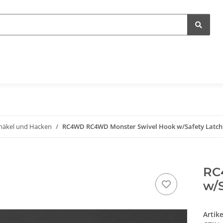
häkel und Hacken
RC4WD RC4WD Monster Swivel Hook w/Safety Latch (
RC
w/S
Artik