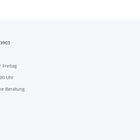
03903
r Freitag
:00 Uhr
he Beratung