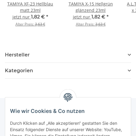
TAMIYA XF-23 Hellblau
TAMIYA X-15 Hellgrün
A.L.
matt 23ml
glänzend 23ml
x 
G
jetzt nur
1,82 €
*
jetzt nur
1,82 €
*
Alter Preis:
3,63 €
Alter Preis:
3,63 €
Hersteller
Kategorien
Wie wir Cookies & Co nutzen
Informationen
Durch Klicken auf „Alle akzeptieren“ gestatten Sie den
Einsatz folgender Dienste auf unserer Website: YouTube,
Vimeo. Sie können die Einstellung jederzeit ändern