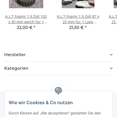
A.L.T Foams 1.9 Zoll 102
A.L.T Foams 1.9 Zoll 87 x
A.L.
x 30 mm weich für 1
25 mm für 1 Lage
25 
Lage Gewicht (2 Stück)
Gewicht (2 Stück)
22,00 €
*
21,50 €
*
Hersteller
Kategorien
Wie wir Cookies & Co nutzen
Informationen
Durch Klicken auf „Alle akzeptieren“ gestatten Sie den