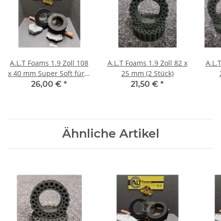
A.L.T Foams 1.9 Zoll 108
A.L.T Foams 1.9 Zoll 82 x
A.L.
x 40 mm Super Soft für 1
25 mm (2 Stück)
Lage Gewicht (2 Stück)
26,00 €
*
21,50 €
*
Ähnliche Artikel