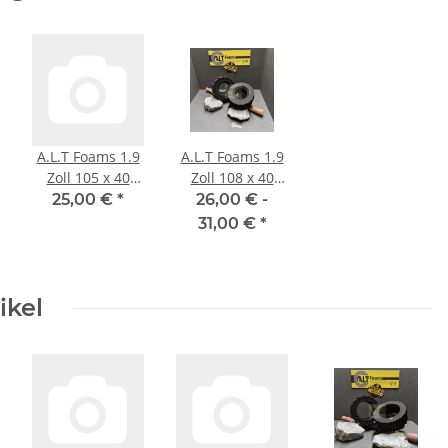
A.L.T Foams 1.9
A.L.T Foams 1.9
Zoll 105 x 40
Zoll 108 x 40
mm Ultra Super
mm Super Soft
25,00 €
*
26,00 € -
Soft (2 Stück)
(2 Stück)
31,00 €
*
ikel