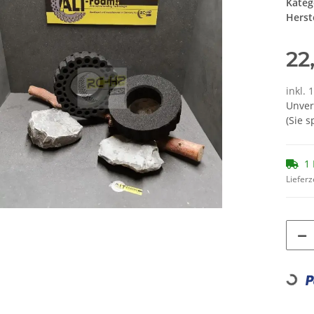
Kateg
Herste
22
inkl. 
Unver
(Sie 
1 
Lieferz
Loading...