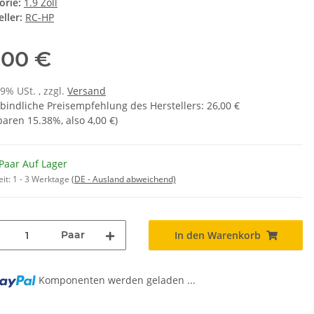
orie:
1.9 Zoll
ller:
RC-HP
,00 €
19% USt. , zzgl.
Versand
bindliche Preisempfehlung des Herstellers
:
26,00 €
sparen
15.38%
, also
4,00 €
)
Paar Auf Lager
eit:
1 - 3 Werktage
(DE - Ausland abweichend)
Paar
In den Warenkorb
Komponenten werden geladen ...