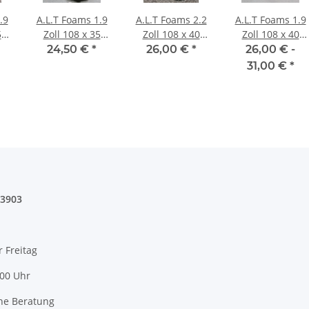
.9
A.L.T Foams 1.9
A.L.T Foams 2.2
A.L.T Foams 1.9
5
Zoll 108 x 35
Zoll 108 x 40
Zoll 108 x 40
ge
mm Super Soft
mm (2 Stück)
mm Super Soft
24,50 €
*
26,00 €
*
26,00 € -
(2 Stück)
(2 Stück)
31,00 €
*
03903
r Freitag
:00 Uhr
he Beratung