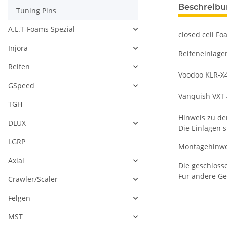
Beschreib
Tuning Pins
A.L.T-Foams Spezial
closed cell Fo
Injora
Reifeneinlagen
Reifen
Voodoo KLR-X4
GSpeed
Vanquish VXT 
TGH
Hinweis zu de
DLUX
Die Einlagen 
LGRP
Montagehinwe
Axial
Die geschlosse
Für andere Ge
Crawler/Scaler
Felgen
MST