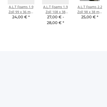
A.L.T Foams 1.9
A.L.T Foams 1.9
A.L.T Foams 2.2
Zoll 99 x 36 mm
Zoll 108 x 38
Zoll 98 x 38 mm
(2 Stück)
mm (2 Stück)
Super Soft (2
24,00 €
*
27,00 € -
25,00 €
*
Stück)
28,00 €
*