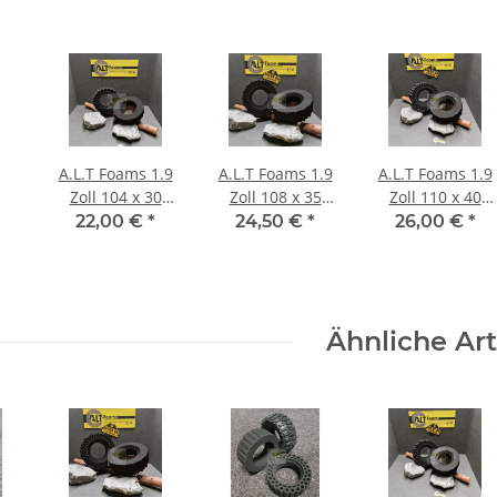
A.L.T Foams 1.9
A.L.T Foams 1.9
A.L.T Foams 1.9
Zoll 104 x 30
Zoll 108 x 35
Zoll 110 x 40
mm für 1 Lage
mm Soft (2
mm Super Soft
22,00 €
*
24,50 €
*
26,00 €
*
Gewicht (2
Stück)
(2 Stück)
Stück)
Ähnliche Art